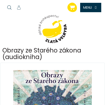
Přejít
NÁKUPNÍ
na
KOŠÍK
obsah
Obrazy ze Starého zákona
(audiokniha)