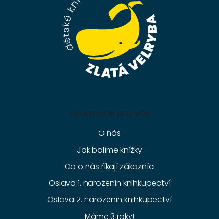
í
Informace pro vás
O nás
Jak balíme knížky
Co o nás říkají zákazníci
Oslava 1. narozenin knihkupectví
Oslava 2. narozenin knihkupectví
Máme 3 roky!