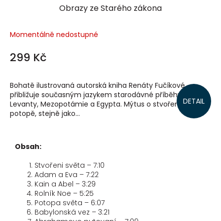
Obrazy ze Starého zákona
Momentálně nedostupné
299 Kč
Bohatě ilustrovaná autorská kniha Renáty Fučíkové
přibližuje současným jazykem starodávné příběhy z
DETAIL
Levanty, Mezopotámie a Egypta. Mýtus o stvoření světa, o
potopě, stejně jako...
Obsah:
Stvořeni světa – 7:10
Adam a Eva – 7:22
Kain a Abel – 3:29
Rolník Noe – 5:25
Potopa světa – 6:07
Babylonská vez – 3:21