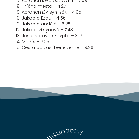
Abrahamovo putovaní – 7:09
Hříšná města – 4:27
Abrahamův syn Izák – 4:05
Jakob a Ezau – 4:56
Jakob a andělé – 5:25
Jakobovi synové – 7:43
Josef správce Egypta – 3:17
Mojžíš – 7:05
Cesta do zaslíbené země – 9:26
Z
á
p
a
t