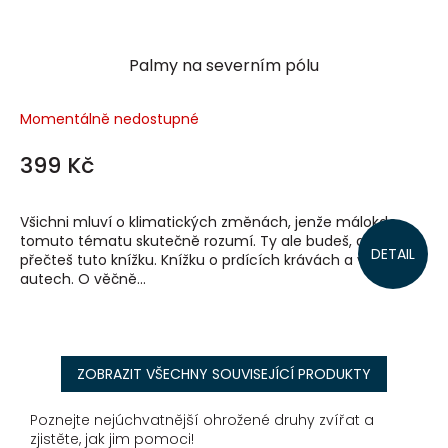
Palmy na severním pólu
Momentálně nedostupné
399 Kč
Všichni mluví o klimatických změnách, jenže málokdo
tomuto tématu skutečně rozumí. Ty ale budeš, až si
DETAIL
přečteš tuto knížku. Knížku o prdících krávách a vrčících
autech. O věčně...
ZOBRAZIT VŠECHNY SOUVISEJÍCÍ PRODUKTY
Poznejte nejúchvatnější ohrožené druhy zvířat a
zjistěte, jak jim pomoci!