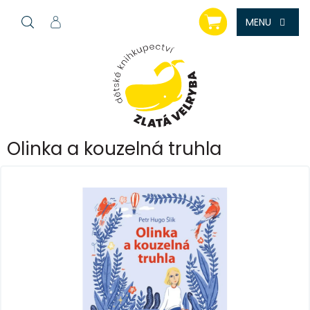
Přejít
NÁKUPNÍ
na
KOŠÍK
obsah
Olinka a kouzelná truhla