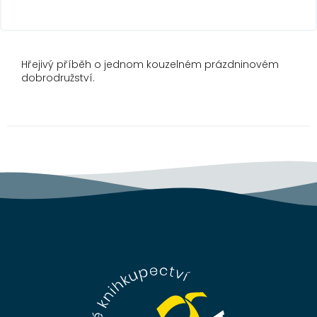
Hřejivý příběh o jednom kouzelném prázdninovém
dobrodružství.
Z
á
p
a
t
í