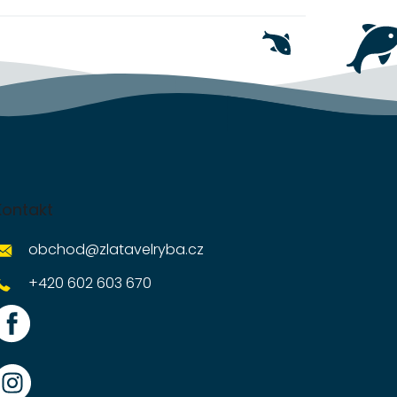
Kontakt
obchod
@
zlatavelryba.cz
+420 602 603 670