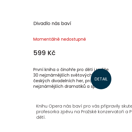
Divadlo nás baví
Momentálně nedostupné
599 Kč
První kniha o činohře pro děti i rodiče
30 nejznámějších světových i
DETAIL
českých divadelních her, profily
nejznámějších dramatiků a spousta
pojmů – všechno přehledně,
srozumitelně...
Knihu Opera nás baví pro vás připravily skut
profesorka zpěvu na Pražské konzervatoři a
dětí.