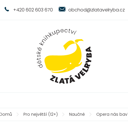
+420 602 603 670
obchod@zlatavelryba.cz
Domů
Pro největší (12+)
Naučné
Opera nás bav