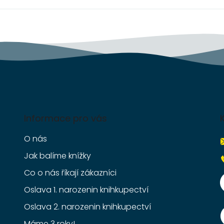
Informace pro vás
O nás
Jak balíme knížky
Co o nás říkají zákazníci
Oslava 1. narozenin knihkupectví
Oslava 2. narozenin knihkupectví
Máme 3 roky!