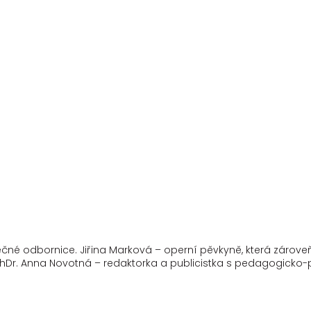
ečné odbornice. Jiřina Marková – operní pěvkyně, která zárove
 PhDr. Anna Novotná – redaktorka a publicistka s pedagogick