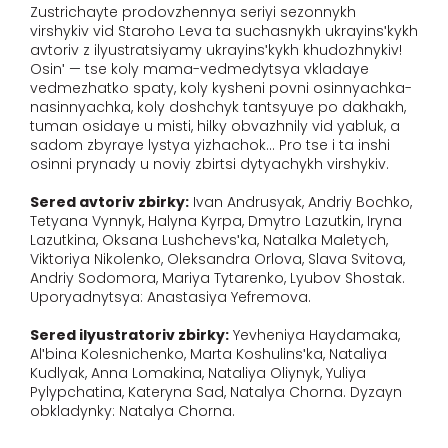
Zustrichayte prodovzhennya seriyi sezonnykh
virshykiv vid Staroho Leva ta suchasnykh ukrayinsʹkykh
avtoriv z ilyustratsiyamy ukrayinsʹkykh khudozhnykiv!
Osinʹ — tse koly mama-vedmedytsya vkladaye
vedmezhatko spaty, koly kysheni povni osinnyachka-
nasinnyachka, koly doshchyk tantsyuye po dakhakh,
tuman osidaye u misti, hilky obvazhnily vid yabluk, a
sadom zbyraye lystya yizhachok… Pro tse i ta inshi
osinni prynady u noviy zbirtsi dytyachykh virshykiv.
Sered avtoriv zbirky:
Ivan Andrusyak, Andriy Bochko,
Tetyana Vynnyk, Halyna Kyrpa, Dmytro Lazutkin, Iryna
Lazutkina, Oksana Lushchevsʹka, Natalka Maletych,
Viktoriya Nikolenko, Oleksandra Orlova, Slava Svitova,
Andriy Sodomora, Mariya Tytarenko, Lyubov Shostak.
Uporyadnytsya: Anastasiya Yefremova.
Sered ilyustratoriv zbirky:
Yevheniya Haydamaka,
Alʹbina Kolesnichenko, Marta Koshulinsʹka, Nataliya
Kudlyak, Anna Lomakina, Nataliya Oliynyk, Yuliya
Pylypchatina, Kateryna Sad, Natalya Chorna. Dyzayn
obkladynky: Natalya Chorna.