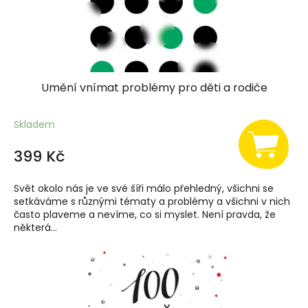
u
k
t
ů
Umění vnímat problémy pro děti a rodiče
Skladem
399 Kč
Svět okolo nás je ve své šíři málo přehledný, všichni se
setkáváme s různými tématy a problémy a všichni v nich
často plaveme a nevíme, co si myslet. Není pravda, že
některá...