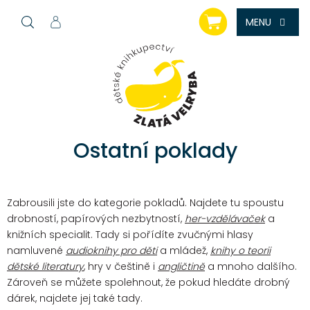
Přejít
NÁKUPNÍ
na
KOŠÍK
obsah
Ostatní poklady
Zabrousili jste do kategorie pokladů. Najdete tu spoustu
drobností, papírových nezbytností,
her-vzdělávaček
a
knižních specialit. Tady si pořídíte zvučnými hlasy
namluvené
audioknihy pro děti
a mládež,
knihy o teorii
dětské literatury
, hry v češtině i
angličtině
a mnoho dalšího.
Zároveň se můžete spolehnout, že pokud hledáte drobný
dárek, najdete jej také tady.