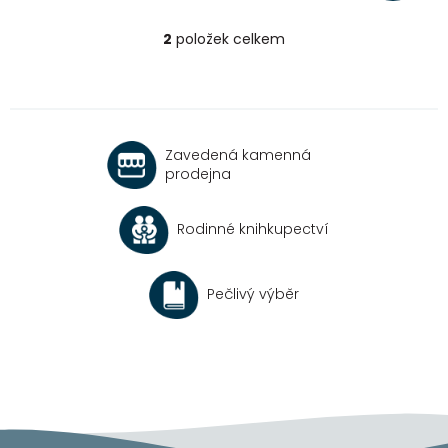
2
položek celkem
O
v
l
á
d
a
Zavedená kamenná
c
prodejna
í
p
r
Rodinné knihkupectví
v
k
y
v
Pečlivý výběr
ý
p
i
s
u