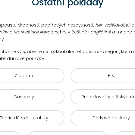
Ostatní poklady
u spoustu drobností, papírových nezbytností,
her-vzdělávaček
a 
nihy o teorii dětské literatury
, hry v češtině i
angličtině
a mnoho d
dy.
cháme vás, abyste se rozkoukali v této pestré kategorii, kte
aké dárkové poukazy.
Z papíru
Hry
Časopisy
Pro milovníky dětských k
Teorie dětské literatury
Dárkové poukazy