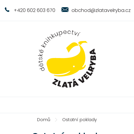
+420 602 603 670
obchod@zlatavelryba.cz
Domů
Ostatní poklady