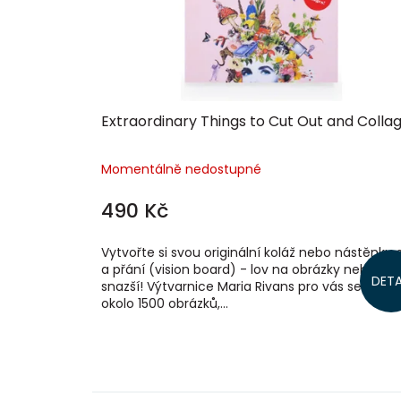
d
u
k
t
ů
Extraordinary Things to Cut Out and Colla
Momentálně nedostupné
490 Kč
Vytvořte si svou originální koláž nebo nástěnku 
a přání (vision board) - lov na obrázky nebyl ni
DETA
snazší! Výtvarnice Maria Rivans pro vás seskupil
okolo 1500 obrázků,...