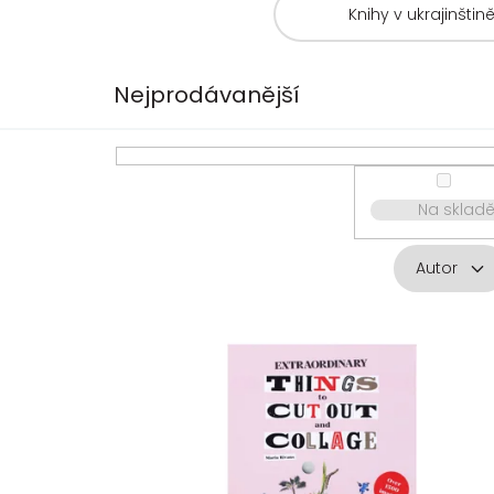
Knihy v ukrajinštin
Nejprodávanější
Na sklad
Autor
V
ý
p
i
s
p
r
o