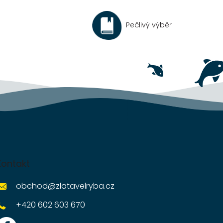
Pečlivý výběr
Kontakt
obchod
@
zlatavelryba.cz
+420 602 603 670