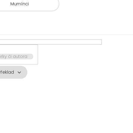
Mumínci
rky či autora
Překlad