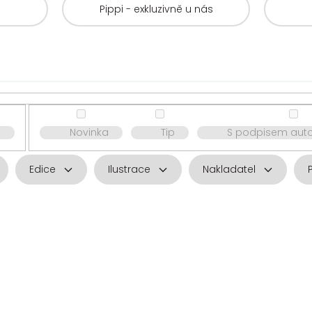
ě
Pippi - exkluzivně u nás
ě
Novinka
Tip
S podpisem auto
Edice
Ilustrace
Nakladatel