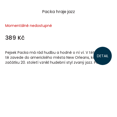
Packa hraje jazz
Momentálně nedostupné
389 Kč
Pejsek Packa má rád hudbu a hodně o ní ví. V této knížce
DETAIL
tě zavede do amerického města New Orleans, kde na
začátku 20. století vznikl hudební styl zvaný jazz. Packa...