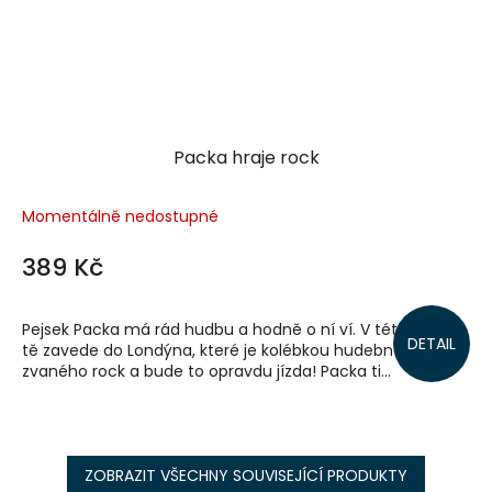
Packa hraje rock
Momentálně nedostupné
389 Kč
Pejsek Packa má rád hudbu a hodně o ní ví. V této knížce
DETAIL
tě zavede do Londýna, které je kolébkou hudebního stylu
zvaného rock a bude to opravdu jízda! Packa ti...
ZOBRAZIT VŠECHNY SOUVISEJÍCÍ PRODUKTY