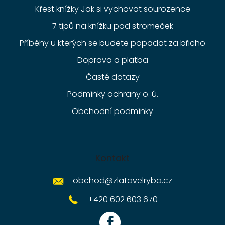
Křest knížky Jak si vychovat sourozence
7 tipů na knížku pod stromeček
Příběhy u kterých se budete popadat za břicho
Doprava a platba
Časté dotazy
Podmínky ochrany o. ú.
Obchodní podmínky
Kontakt
obchod
@
zlatavelryba.cz
+420 602 603 670