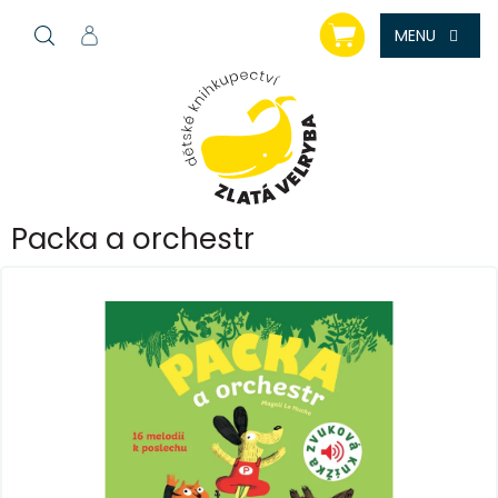
Přejít
NÁKUPNÍ
na
KOŠÍK
obsah
Packa a orchestr