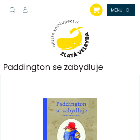
Přejít
NÁKUPNÍ
na
KOŠÍK
obsah
Paddington se zabydluje