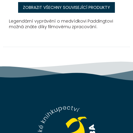
ZOBRAZIT VŠECHNY SOUVISEJÍCÍ PRODUKTY
Legendární vyprávění o medvídkovi Paddingtovi
možná znáte díky filmovému zpracování.
Z
á
p
a
t
í