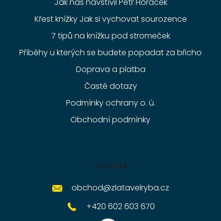
Jak nás navštívil Petr Horáček
Křest knížky Jak si vychovat sourozence
7 tipů na knížku pod stromeček
Příběhy u kterých se budete popadat za břicho
Doprava a platba
Časté dotazy
Podmínky ochrany o. ú.
Obchodní podmínky
Kontakt
obchod
@
zlatavelryba.cz
+420 602 603 670