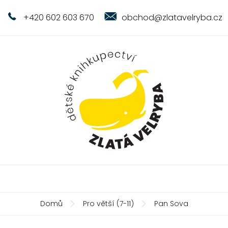
+420 602 603 670
obchod@zlatavelryba.cz
Domů
Pro větší (7-11)
Pan Sova