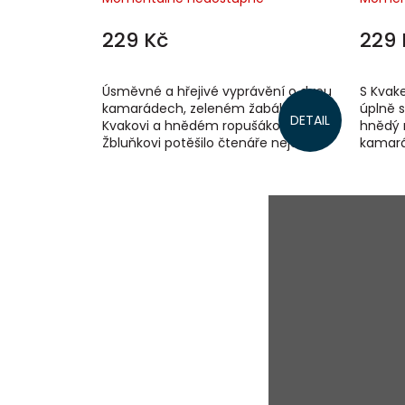
229 Kč
229 
Úsměvné a hřejivé vyprávění o dvou
S Kvak
kamarádech, zeleném žabákovi
úplně 
DETAIL
Kvakovi a hnědém ropušákovi
hnědý r
Žbluňkovi potěšilo čtenáře nejen v
kamará
zemi svého vzniku, ale i u nás (včetně
neudělá
dalších...
není bez