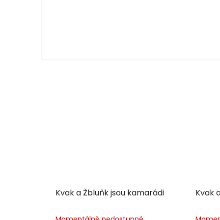
Kvak a Žbluňk jsou kamarádi
Kvak a
Momentálně nedostupné
Momen