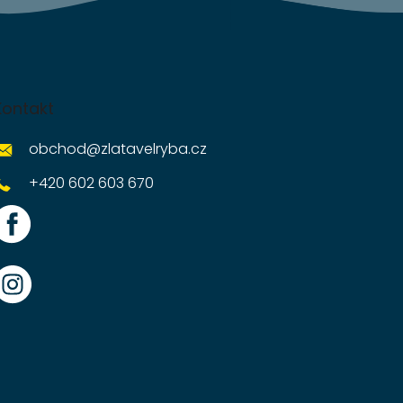
Kontakt
obchod
@
zlatavelryba.cz
+420 602 603 670