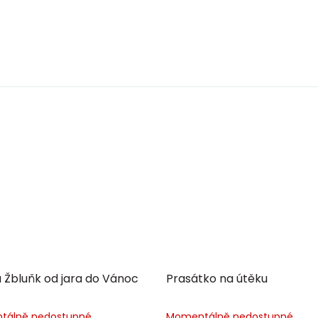
 Žbluňk od jara do Vánoc
Prasátko na útěku
tálně nedostupné
Momentálně nedostupné