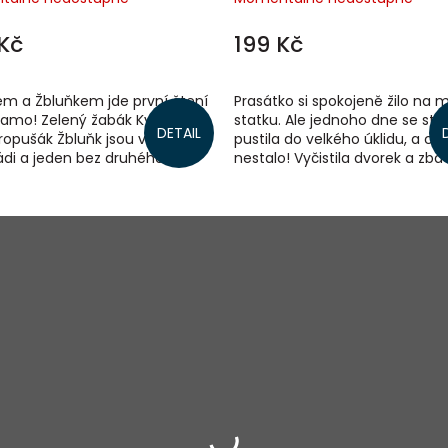
Kč
199 Kč
em a Žbluňkem jde první čtení
Prasátko si spokojeně žilo na
samo! Zelený žabák Kvak a
statku. Ale jednoho dne se sta
DETAIL
opušák Žbluňk jsou velcí
pustila do velkého úklidu, a co
di a jeden bez druhého
nestalo! Vyčistila dvorek a zbavi
 krok. Ale ani jejich přátelství
bahnitého rybníčku, v kterém...
...