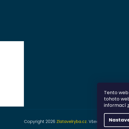
Tento web 
tohoto webu
informací
Nastave
Copyright 2026
Zlatavelryba.cz
. Všechna práva vyh