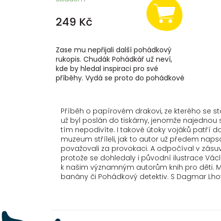
249 Kč
Zase mu nepřijali další pohádkový
rukopis. Chudák Pohádkář už neví,
kde by hledal inspiraci pro své
příběhy. Vydá se proto do pohádkové
školy, aby se něco nového přiučil.
Cestou...
Příběh o papírovém drakovi, ze kterého se stal
už byl poslán do tiskárny, jenomže najednou s
tím nepodivíte. I takové útoky vojáků patří d
muzeum stříleli, jak to autor už předem napsal,
považovali za provokaci. A odpočíval v zásuv
protože se dohledaly i původní ilustrace Vác
k našim významným autorům knih pro děti. Má j
banány či Pohádkový detektiv. S Dagmar Lhot