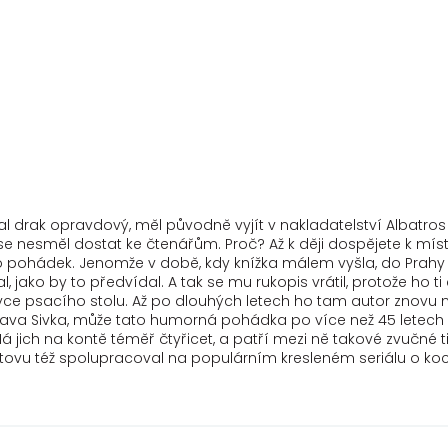
 drak opravdový, měl původně vyjít v nakladatelství Albatros v 
e nesměl dostat ke čtenářům. Proč? Až k ději dospějete k místu
o pohádek. Jenomže v době, kdy knížka málem vyšla, do Prahy př
 jako by to předvídal. A tak se mu rukopis vrátil, protože ho ti 
ce psacího stolu. Až po dlouhých letech ho tam autor znovu na
lava Sivka, může tato humorná pohádka po více než 45 letech ko
ich na kontě téměř čtyřicet, a patří mezi ně takové zvučné tit
ovu též spolupracoval na populárním kresleném seriálu o koco