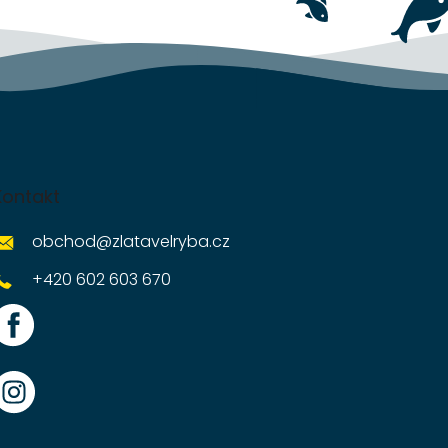
Kontakt
obchod
@
zlatavelryba.cz
+420 602 603 670