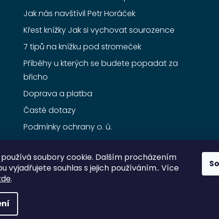
Jak nás navštívil Petr Horáček
Křest knížky Jak si vychovat sourozence
7 tipů na knížku pod stromeček
Příběhy u kterých se budete popadat za
břicho
Doprava a platba
Časté dotazy
Podmínky ochrany o. ú.
Obchodní podmínky
používá soubory cookie. Dalším procházením
S
 vyjadřujete souhlas s jejich používáním.. Více
zde
.
ní
razena.