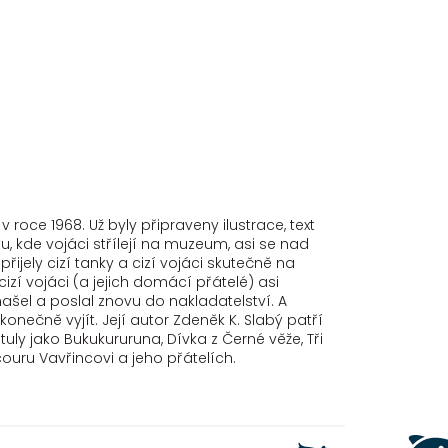
roce 1968. Už byly připraveny ilustrace, text
, kde vojáci střílejí na muzeum, asi se nad
ijely cizí tanky a cizí vojáci skutečně na
cizí vojáci (a jejich domácí přátelé) asi
šel a poslal znovu do nakladatelství. A
nečně vyjít. Její autor Zdeněk K. Slabý patří
uly jako Bukukururuna, Dívka z Černé věže, Tři
uru Vavřincovi a jeho přátelích.