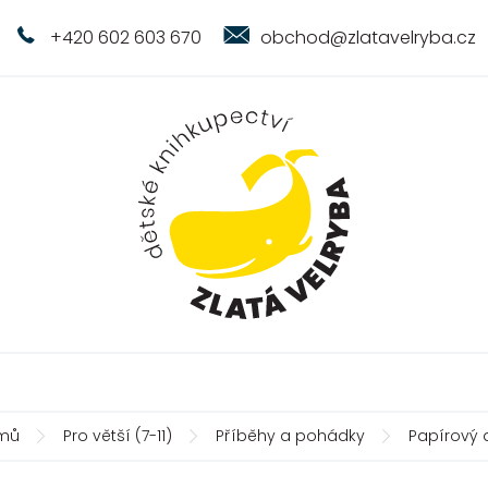
+420 602 603 670
obchod@zlatavelryba.cz
mů
Pro větší (7-11)
Příběhy a pohádky
Papírový 