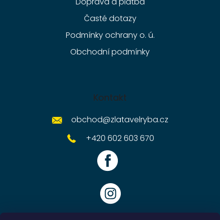
Doprava a platba
Časté dotazy
Podmínky ochrany o. ú.
Obchodní podmínky
Kontakt
obchod
@
zlatavelryba.cz
+420 602 603 670