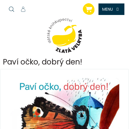
Přejít
NÁKUPNÍ
na
KOŠÍK
obsah
Paví očko, dobrý den!