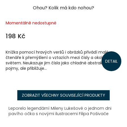
Ohou? Kolik má kdo nohou?
Momentálně nedostupné
198 Kč
Knížka pomocí hravých veršů i obrázků přivádí malé
čtenáře k přemýšlení o vztazích mezi čísly a okolním
DETAIL
světem. Neukazuje jim čísla jako chladné abstraktní
pojmy, ale přibližuje...
ZOBRAZIT VŠECHNY SOUVISEJÍCÍ PRODUKTY
Leporelo legendární Mileny Lukešové o jednom dni
pavího očka s novými ilustracemi Filipa Pošivače