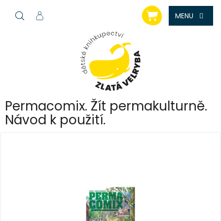
Přejít
NÁKUPNÍ
na
KOŠÍK
obsah
Permacomix. Žít permakulturně.
Návod k použití.