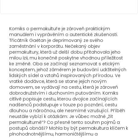
Komiks o permakultuře je zároveň praktickým
manuálem i vyprávěním o autentické zkušenosti.
Třicátník Gaëtan je deprimovaný ze svého
zaměstnání v korporátu. Nečekaný
objev
permakultury, která už delší dobu přitahovala jeho
milou Izii, mu konečně poskytne vhodnou příležitost
ke změně. Oba se začínají seznamovat s etickým
konceptem,
jehož záměrem je budování udržitelných
lidských sídel a vztahů inspirovaných přírodou. Ve
vratké dodávce, která se stane jejich novým
domovem, se vydávají na cestu, která je zároveň
dobrodružstvím i duchovním putováním. Komiks
citlivě popisuje cestu, kterou dvojice začínajících
nadšenců podstupuje v touze po poznání, cestu
dlouhou a náročnou, ale nesmírně vzrušující. Příběh
neustále vybízí k otázkám: Je vůbec možné „žít
permakulturně“? Co přesně tento souhrn pojmů a
postupů obnáší? Mohla by být permakultura klíčem k
plnohodnotnějšímu, harmoničtějšímu a