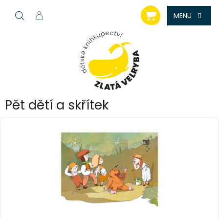
Přejít
NÁKUPNÍ
na
KOŠÍK
obsah
Pět dětí a skřítek