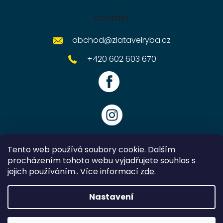
Kontakt
obchod
@
zlatavelryba.cz
+420 602 603 670
Tento web používá soubory cookie. Dalším
procházením tohoto webu vyjadřujete souhlas s
jejich používáním.. Více informací
zde
.
Vytvořil Shoptet
Nastavení