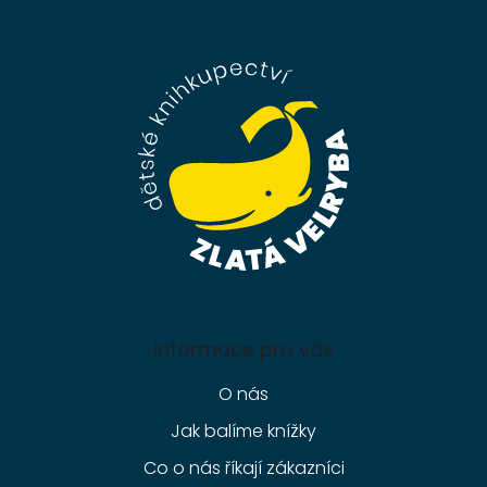
á
p
a
t
í
Informace pro vás
O nás
Jak balíme knížky
Co o nás říkají zákazníci