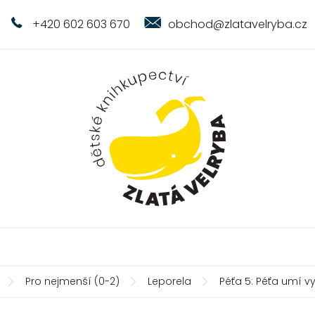
+420 602 603 670
obchod@zlatavelryba.cz
Pro nejmenší (0-2)
Leporela
Péťa 5: Péťa umí v