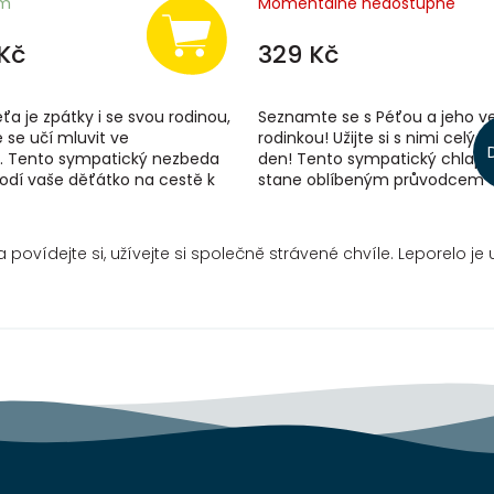
em
Momentálně nedostupné
Kč
329 Kč
ťa je zpátky i se svou rodinou,
Seznamte se s Péťou a jeho v
 se učí mluvit ve
rodinkou! Užijte si s nimi celý 
. Tento sympatický nezbeda
den! Tento sympatický chlape
odí vaše děťátko na cestě k
stane oblíbeným průvodcem 
! Je čas obohatit slovní
dítěte při prvních krůčcích v...
..
a povídejte si, užívejte si společně strávené chvíle.
Leporelo je 