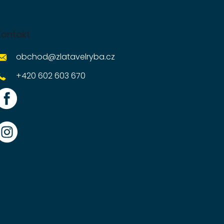
Kontakt
obchod
@
zlatavelryba.cz
+420 602 603 670