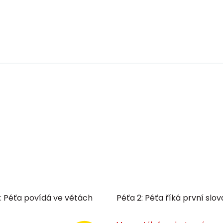
: Péťa povídá ve větách
Péťa 2: Péťa říká první slov