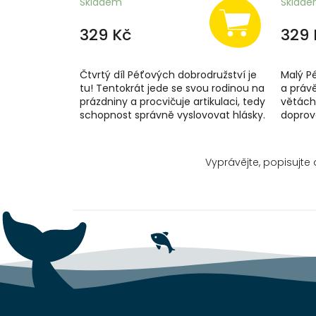
Skladem
Sklad
329 Kč
329 
Čtvrtý díl Péťových dobrodružství je
Malý Pé
tu! Tentokrát jede se svou rodinou na
a právě
prázdniny a procvičuje artikulaci, tedy
větách
schopnost správně vyslovovat hlásky.
doprov
Toto krásné leporelo...
mluvení
zásobu.
Vyprávějte, popisujte 
Z