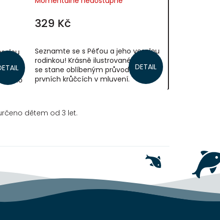
Momentálně nedostupné
329 Kč
Seznamte se s Péťou a jeho veselou
eselou
rodinkou! Krásně ilustrované leporelo
dlouhý
DETAIL
DETAIL
se stane oblíbeným průvodcem při
ček se
prvních krůčcích v mluvení.
vašeho
Soustředí se především na
zvukomalebné...
určeno dětem od 3 let.