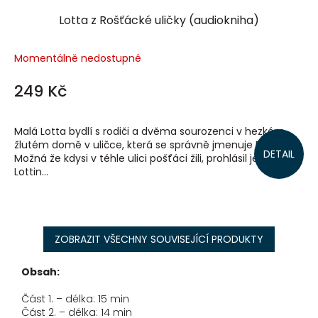
Lotta z Rošťácké uličky (audiokniha)
Momentálně nedostupné
249 Kč
Malá Lotta bydlí s rodiči a dvěma sourozenci v hezkém
žlutém domě v uličce, která se správně jmenuje Pošťácká.
DETAIL
Možná že kdysi v téhle ulici pošťáci žili, prohlásil jednou
Lottin...
ZOBRAZIT VŠECHNY SOUVISEJÍCÍ PRODUKTY
Obsah:
Část 1. – délka: 15 min
Část 2. – délka: 14 min