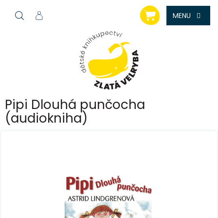
Přejít
NÁKUPNÍ
na
KOŠÍK
obsah
Pipi Dlouhá punčocha
(audiokniha)