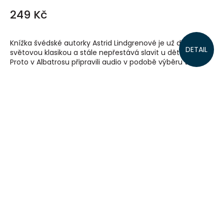
249 Kč
Knížka švédské autorky Astrid Lindgrenové je už dlouho
DETAIL
světovou klasikou a stále nepřestává slavit u dětí úspěch.
Proto v Albatrosu připravili audio v podobě výběru těch...