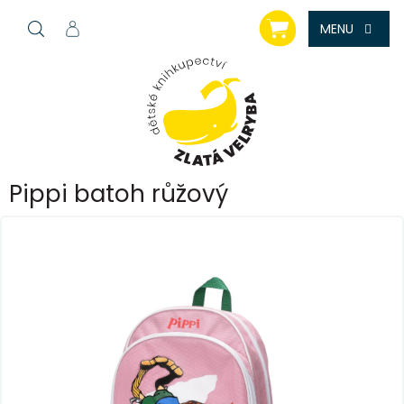
Přejít
NÁKUPNÍ
na
KOŠÍK
obsah
Pippi batoh růžový