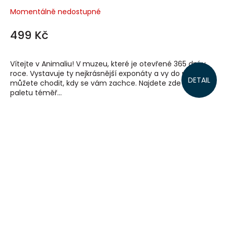
Momentálně nedostupné
499 Kč
Vítejte v Animaliu! V muzeu, které je otevřené 365 dní v
roce. Vystavuje ty nejkrásnější exponáty a vy do něj
DETAIL
můžete chodit, kdy se vám zachce. Najdete zde pestrou
paletu téměř...