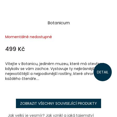
Botanicum
Momentálně nedostupné
499 Kč
Vítejte v Botanicu, jediném muzeu, které má otevřeno,
kdykoliv se vám zachce. Vystavuje ty nejkrásnější,
DETAIL
nejexotičtější a nejpodivnější rostliny, které ohromí
každého čtenáře....
ZOBRAZIT VŠECHNY SOUVISEJÍCÍ PRODUKTY
Jak velký je vesmír? Jak vznikl a jaká tajemství