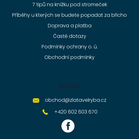
7 tipů na knížku pod stromeček
Příběhy u kterých se budete popadat za břicho
Doprava a platba
Časté dotazy
Podmínky ochrany o. ú.
Obchodní podmínky
Kontakt
obchod
@
zlatavelryba.cz
+420 602 603 670