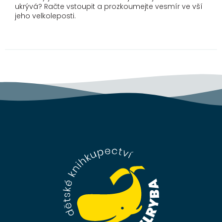
ukrývá? Račte vstoupit a prozkoumejte vesmír ve vší
jeho velkoleposti.
Z
á
p
a
t
í