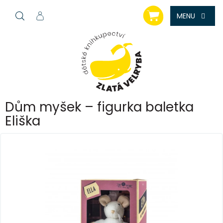
Přejít
NÁKUPNÍ
na
KOŠÍK
obsah
Dům myšek – figurka baletka
Eliška