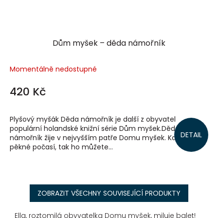
Dům myšek – děda námořník
Momentálně nedostupné
420 Kč
Plyšový myšák Děda námořník je další z obyvatel
populární holandské knižní série Dům myšek.Děda
DETAIL
námořník žije v nejvyšším patře Domu myšek. Když je
pěkné počasí, tak ho můžete...
ZOBRAZIT VŠECHNY SOUVISEJÍCÍ PRODUKTY
Ella, roztomilá obyvatelka Domu myšek, miluje balet!