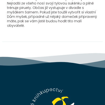
Nejradši ze všeho nosí svojí tylovou sukénku a pilně
trénuje piruety. Občas již vystupuje v divadle s
myšákem Samem. Pokud jste toužili vytvořit si vlastní
Dům myšek, případně už nějaký domeček připravený
máte, pak se vám jistě budou hodit tito malí
obyvatelé.
Z
á
p
a
t
í