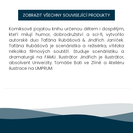
ZOBRAZIT VŠECHNY SOUVISEJÍCÍ PRODUKTY
Komiksově pojatou knihu určenou dětem i dospělým,
kteří milují humor, dobrodružství a sci-fi, vytvořilo
autorské duo Taťána Rubášová & Jindřich Janíček.
Taťána Rubášová je scenáristka a režisérka, vítězka
několika filmových soutěží. Studuje scenáristiku a
dramaturgii na FAMU. Ilustrátor Jindřich je ilustrátor,
absolvent Univerzity Tomáše Bati ve Zlíně a Ateliéru
ilustrace na UMPRUM.
Z