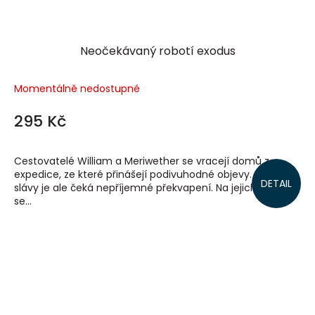
Neočekávaný robotí exodus
Momentálně nedostupné
295 Kč
Cestovatelé William a Meriwether se vracejí domů z
expedice, ze které přinášejí podivuhodné objevy. Místo
DETAIL
slávy je ale čeká nepříjemné překvapení. Na jejich výpravu
se...