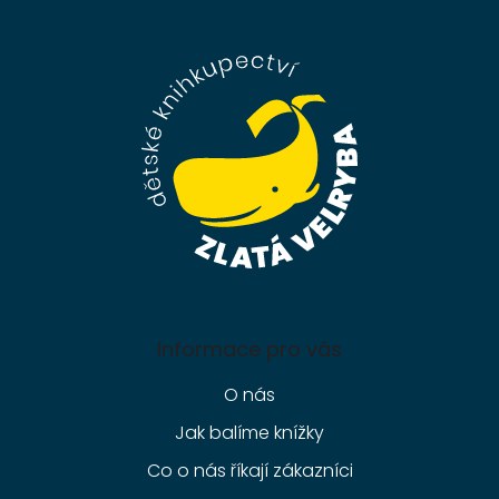
á
p
a
t
í
Informace pro vás
O nás
Jak balíme knížky
Co o nás říkají zákazníci