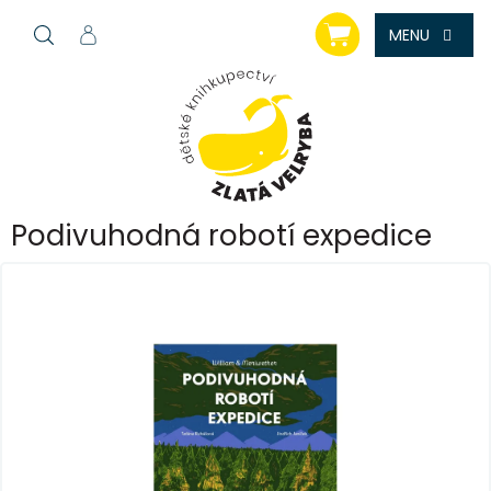
Přejít
NÁKUPNÍ
na
KOŠÍK
obsah
Podivuhodná robotí expedice