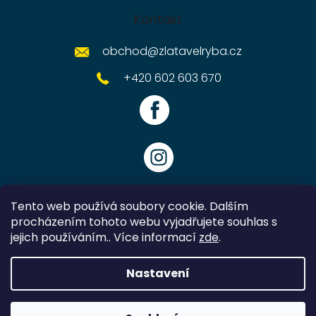
Kontakt
obchod
@
zlatavelryba.cz
+420 602 603 670
Tento web používá soubory cookie. Dalším
procházením tohoto webu vyjadřujete souhlas s
jejich používáním.. Více informací
zde
.
Vytvořil Shoptet
Nastavení