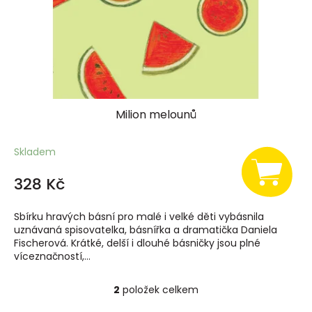
Milion melounů
Skladem
328 Kč
Sbírku hravých básní pro malé i velké děti vybásnila
uznávaná spisovatelka, básnířka a dramatička Daniela
Fischerová. Krátké, delší i dlouhé básničky jsou plné
víceznačností,...
2
položek celkem
O
v