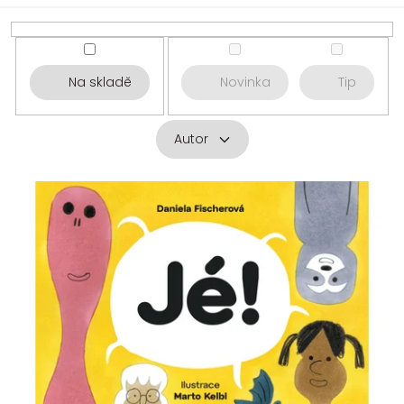
Na skladě
Novinka
Tip
Autor
V
ý
p
i
s
p
r
o
d
u
k
t