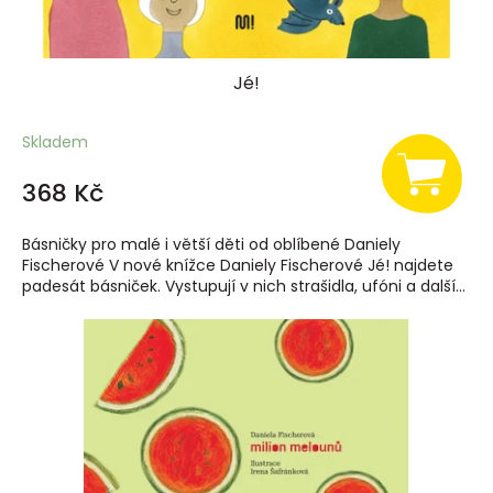
ů
Jé!
Skladem
368 Kč
Básničky pro malé i větší děti od oblíbené Daniely
Fischerové V nové knížce Daniely Fischerové Jé! najdete
padesát básniček. Vystupují v nich strašidla, ufóni a další...