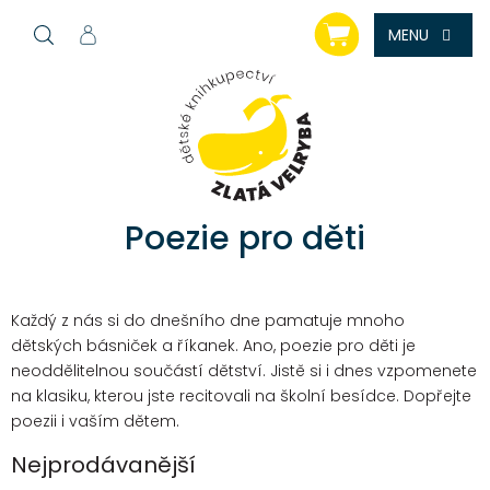
Přejít
NÁKUPNÍ
na
KOŠÍK
obsah
Poezie pro děti
Každý z nás si do dnešního dne pamatuje mnoho
dětských básniček a říkanek. Ano, poezie pro děti je
neoddělitelnou součástí dětství. Jistě si i dnes vzpomenete
na klasiku, kterou jste recitovali na školní besídce. Dopřejte
poezii i vaším dětem.
Nejprodávanější