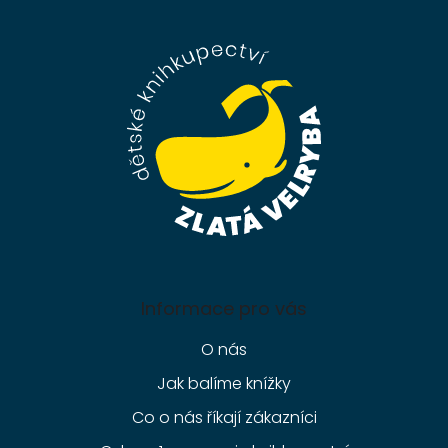
á
p
a
t
í
Informace pro vás
O nás
Jak balíme knížky
Co o nás říkají zákazníci