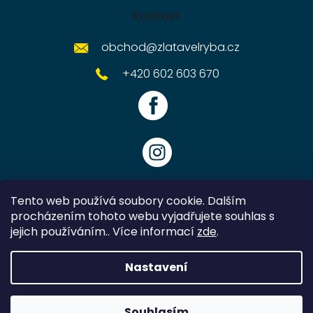
Kontakt
obchod
@
zlatavelryba.cz
+420 602 603 670
Tento web používá soubory cookie. Dalším
procházením tohoto webu vyjadřujete souhlas s
jejich používáním.. Více informací
zde
.
Vytvořil Shoptet
Nastavení
Copyright 2026
Zlatavelryba.cz
. Všechna práva vyhrazena.
Souhlasím