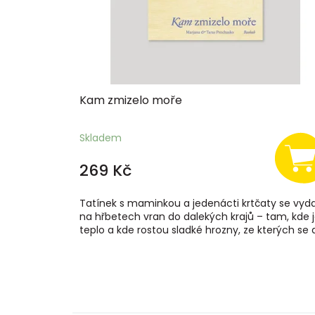
o
d
u
k
t
ů
Kam zmizelo moře
Skladem
269 Kč
Tatínek s maminkou a jedenácti krtčaty se vyda
na hřbetech vran do dalekých krajů – tam, kde 
teplo a kde rostou sladké hrozny, ze kterých se d