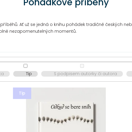
Pohádkové příběhy
íběhů. Ať už se jedná o knihu pohádek tradičně českých nebo 
u plné nezapomenutelných momentů.
ka
Tip
S podpisem autorky či autora
Tip