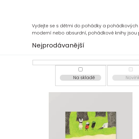
Vydejte se s dětmi do pohádky a pohádkových př
moderní nebo absurdní, pohádkové knihy jso
Nejprodávanější
Na skladě
Novin
V
ý
p
i
s
p
r