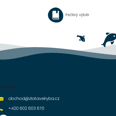
Pečlivý výběr
Kontakt
obchod
@
zlatavelryba.cz
+420 602 603 670