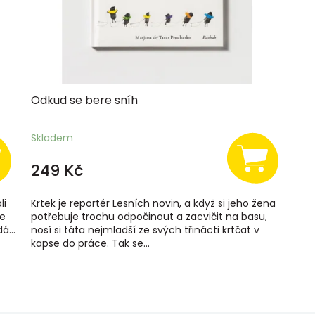
Odkud se bere sníh
Skladem
249 Kč
li
Krtek je reportér Lesních novin, a když si jeho žena
je
potřebuje trochu odpočinout a zacvičit na basu,
á...
nosí si táta nejmladší ze svých třinácti krtčat v
kapse do práce. Tak se...
O
v
l