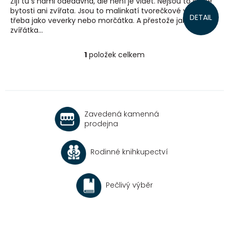
Žijí tu s námi odedávna, ale není je vidět. Nejsou to lidské
bytosti ani zvířata. Jsou to malinkatí tvorečkové velcí
DETAIL
třeba jako veverky nebo morčátka. A přestože jako
zvířátka...
1
položek celkem
O
v
l
á
d
a
Zavedená kamenná
c
prodejna
í
p
r
Rodinné knihkupectví
v
k
y
v
Pečlivý výběr
ý
p
i
s