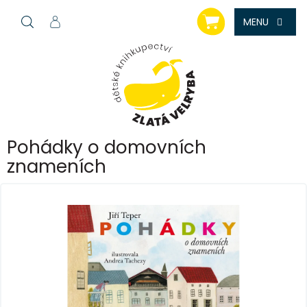
Přejít
NÁKUPNÍ
na
KOŠÍK
obsah
Pohádky o domovních
znameních