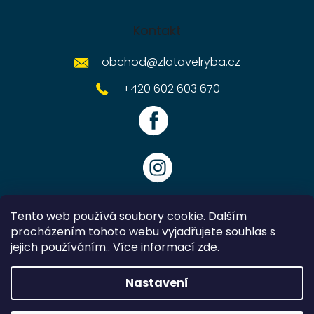
Kontakt
obchod
@
zlatavelryba.cz
+420 602 603 670
Tento web používá soubory cookie. Dalším
procházením tohoto webu vyjadřujete souhlas s
jejich používáním.. Více informací
zde
.
Vytvořil Shoptet
Nastavení