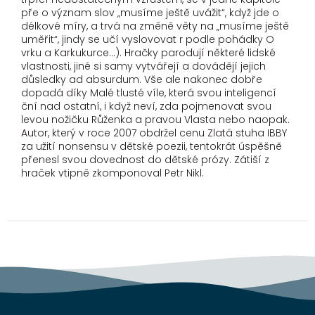
pře o význam slov „musíme ještě uvážit“, když jde o
délkové míry, a trvá na změně věty na „musíme ještě
uměřit“, jindy se učí vyslovovat r podle pohádky O
vrku a Karkukurce…). Hračky parodují některé lidské
vlastnosti, jiné si samy vytvářejí a dovádějí jejich
důsledky ad absurdum. Vše ale nakonec dobře
dopadá díky Malé tlusté víle, která svou inteligencí
ční nad ostatní, i když neví, zda pojmenovat svou
levou nožičku Růženka a pravou Vlasta nebo naopak.
Autor, který v roce 2007 obdržel cenu Zlatá stuha IBBY
za užití nonsensu v dětské poezii, tentokrát úspěšně
přenesl svou dovednost do dětské prózy. Zátiší z
hraček vtipně zkomponoval Petr Nikl.