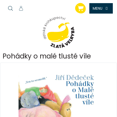
Přejít
NÁKUPNÍ
na
KOŠÍK
obsah
Pohádky o malé tlusté víle