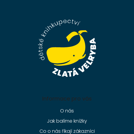
Z
á
p
a
t
í
Informace pro vás
O nás
Jak balíme knížky
Co o nás říkají zákazníci