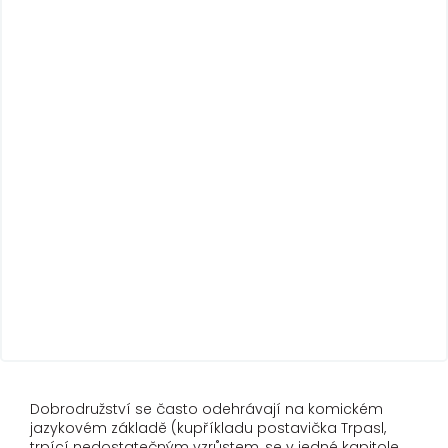
Dobrodružství se často odehrávají na komickém
jazykovém základě (kupříkladu postavička Trpasl,
trpící nedostatečným vzrůstem, se v jedné kapitole