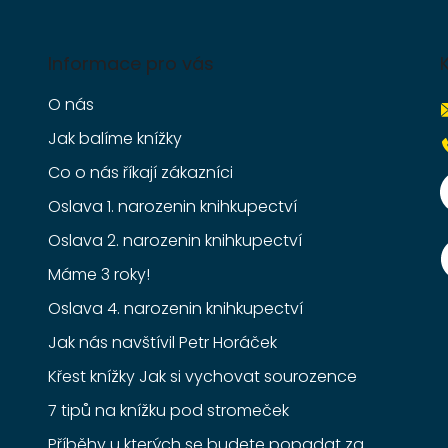
Informace pro vás
O nás
Jak balíme knížky
Co o nás říkají zákazníci
Oslava 1. narozenin knihkupectví
Oslava 2. narozenin knihkupectví
Máme 3 roky!
Oslava 4. narozenin knihkupectví
Jak nás navštívil Petr Horáček
Křest knížky Jak si vychovat sourozence
7 tipů na knížku pod stromeček
Příběhy u kterých se budete popadat za