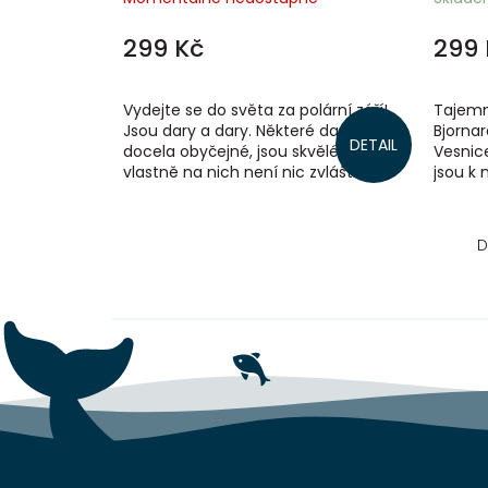
299 Kč
299 
Vydejte se do světa za polární září!
Tajemný
Jsou dary a dary. Některé dary jsou
Bjornar
DETAIL
docela obyčejné, jsou skvělé, ale
Vesnice
vlastně na nich není nic zvláštního.
jsou k 
Existují však i takové, které...
však po
D
Z