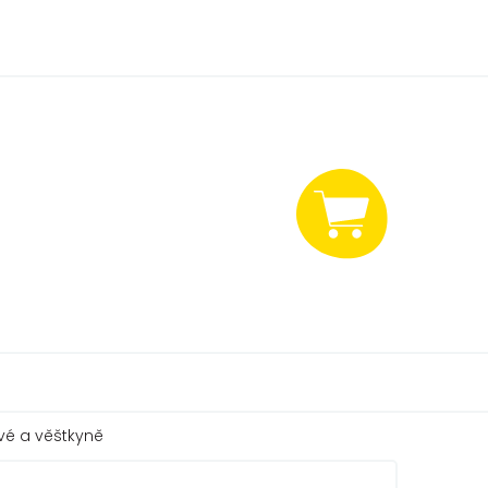
NÁKUPNÍ
KOŠÍK
ové a věštkyně