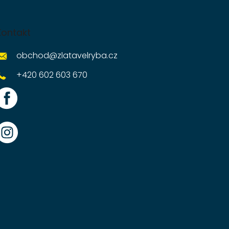
Kontakt
obchod
@
zlatavelryba.cz
+420 602 603 670