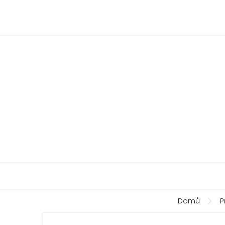
Přejít
na
obsah
Domů
P