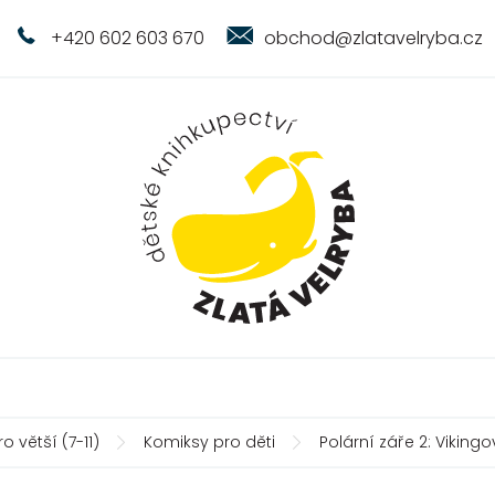
+420 602 603 670
obchod@zlatavelryba.cz
ro větší (7-11)
Komiksy pro děti
Polární záře 2: Viking