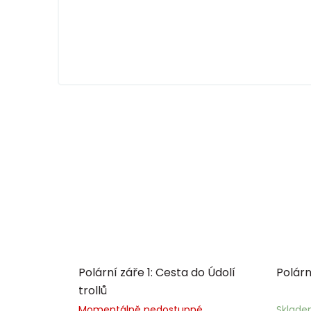
Polární záře 1: Cesta do Údolí
Polárn
trollů
Momentálně nedostupné
Sklad