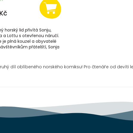
Kč
 horský lid přivítá Sonju,
a a Lottu s otevřenou náručí.
 je plná kouzel a obyvatelé
návštěvníkům přátelští, Sonja
jme podezření, že náčelnice...
ruhý díl oblíbeného norského komiksu! Pro čtenáře od devíti le