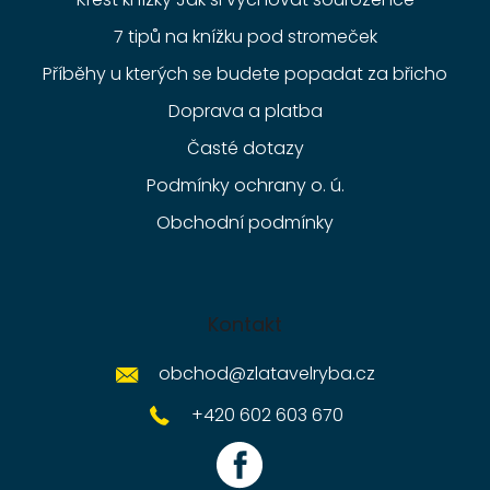
7 tipů na knížku pod stromeček
Příběhy u kterých se budete popadat za břicho
Doprava a platba
Časté dotazy
Podmínky ochrany o. ú.
Obchodní podmínky
Kontakt
obchod
@
zlatavelryba.cz
+420 602 603 670