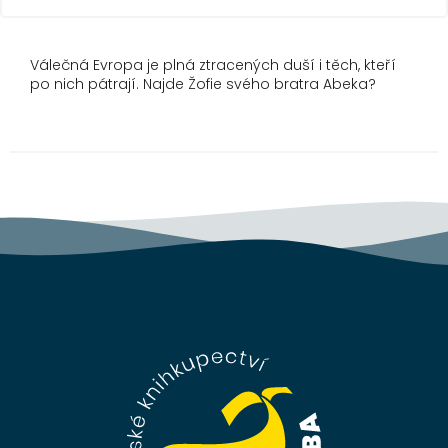
Válečná Evropa je plná ztracených duší i těch, kteří
po nich pátrají. Najde Žofie svého bratra Abeka?
Z
á
p
a
t
í