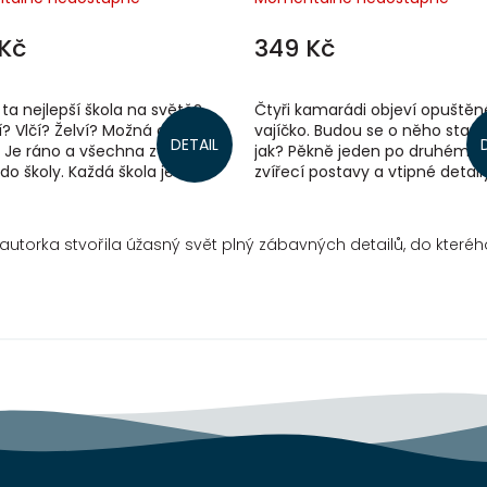
Kč
349 Kč
 ta nejlepší škola na světě?
Čtyři kamarádi objeví opuštěn
? Vlčí? Želví? Možná od každé
vajíčko. Budou se o něho starat
DETAIL
 Je ráno a všechna zvířátka
jak? Pěkně jeden po druhém. M
 do školy. Každá škola je ale
zvířecí postavy a vtipné detail
om chce nahlédnout do...
všechno od Marianne Dubuco
čekáme....
ž autorka stvořila úžasný svět plný zábavných detailů, do které