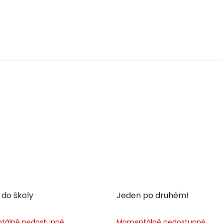
do školy
Jeden po druhém!
tálně nedostupné
Momentálně nedostupné