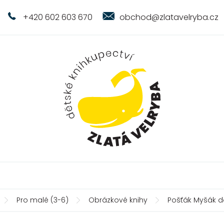
+420 602 603 670
obchod@zlatavelryba.cz
Pro malé (3-6)
Obrázkové knihy
Pošťák Myšák d