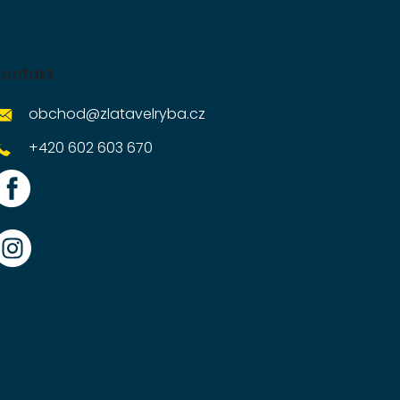
Kontakt
obchod
@
zlatavelryba.cz
+420 602 603 670