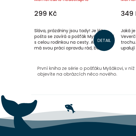
299 Kč
349 
Sláva, prázdniny jsou tady! Je léto,
Jaká je
pošta se zavírá a pošťák Myšák vyráží
Veverčí
DETAIL
s celou rodinkou na cesty. A protože
trochu.
má svou práci opravdu rád, bere si i
upalují
na dovolenou pár...
jiná! P
První kniha ze série o pošťáku Myšákovi, v ní
objevíte na obrázcích něco nového.