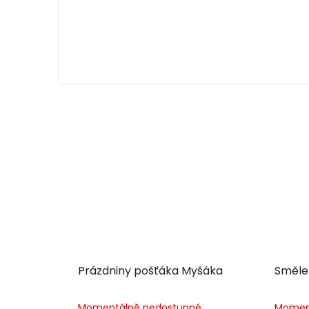
Prázdniny pošťáka Myšáka
Směle 
Momentálně nedostupné
Momen