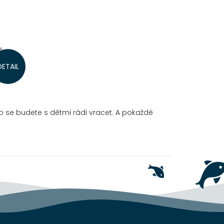
é
! Ale
DETAIL
ilé
y. To
vé
ho se budete s dětmi rádi vracet. A pokaždé