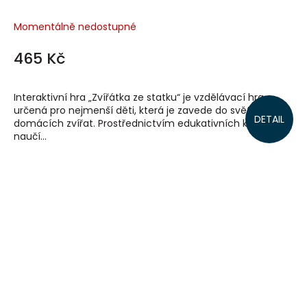
Momentálně nedostupné
465 Kč
Interaktivní hra „Zvířátka ze statku“ je vzdělávací hra
určená pro nejmenší děti, která je zavede do světa
DETAIL
domácích zvířat. Prostřednictvím edukativních karet se
naučí...