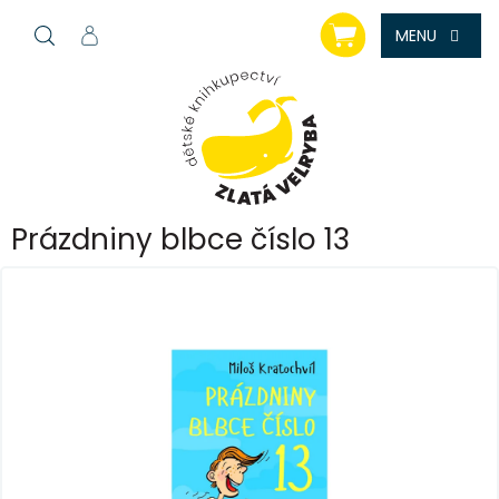
Přejít
NÁKUPNÍ
na
KOŠÍK
obsah
Prázdniny blbce číslo 13