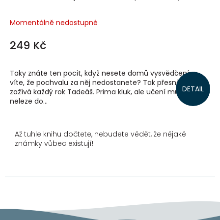
Momentálně nedostupné
249 Kč
Taky znáte ten pocit, když nesete domů vysvědčení a
víte, že pochvalu za něj nedostanete? Tak přesně tohle
DETAIL
zažívá každý rok Tadeáš. Prima kluk, ale učení mu prostě
neleze do...
Až tuhle knihu dočtete, nebudete vědět, že nějaké
známky vůbec existují!