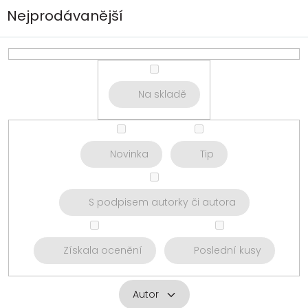
Nejprodávanější
Na skladě
Novinka
Tip
S podpisem autorky či autora
Získala ocenění
Poslední kusy
Autor