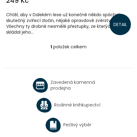
249 Kč
Chtěl, aby v Dalekém lese už konečně někdo spáchal
skutečný zvířecí zločin, nějaké opravdové zvěrstvo …
DETAIL
Všechny ty drobné nesmělé přestupky, ze kterých se
skládal jeho...
1
položek celkem
O
v
l
á
d
a
Zavedená kamenná
c
prodejna
í
p
r
Rodinné knihkupectví
v
k
y
v
Pečlivý výběr
ý
p