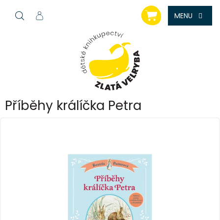
Přejít
NÁKUPNÍ
na
KOŠÍK
obsah
Příběhy králíčka Petra