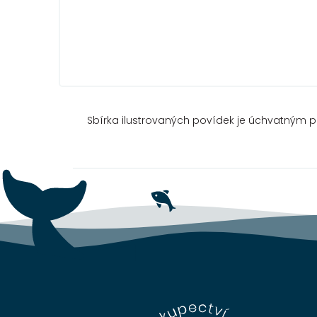
Sbírka ilustrovaných povídek je úchvatným 
Z
á
p
a