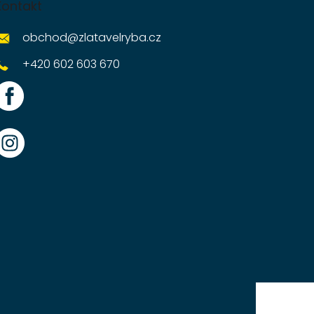
Kontakt
obchod
@
zlatavelryba.cz
+420 602 603 670