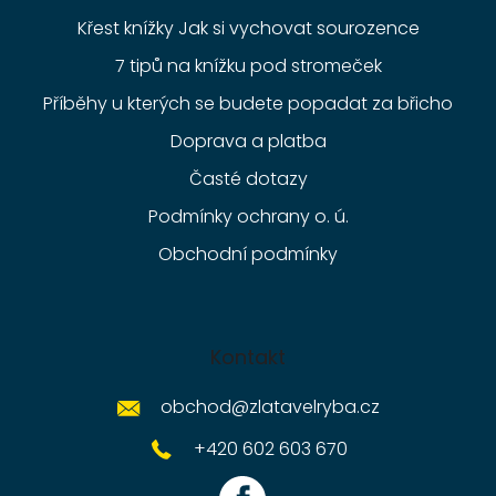
Křest knížky Jak si vychovat sourozence
7 tipů na knížku pod stromeček
Příběhy u kterých se budete popadat za břicho
Doprava a platba
Časté dotazy
Podmínky ochrany o. ú.
Obchodní podmínky
Kontakt
obchod
@
zlatavelryba.cz
+420 602 603 670