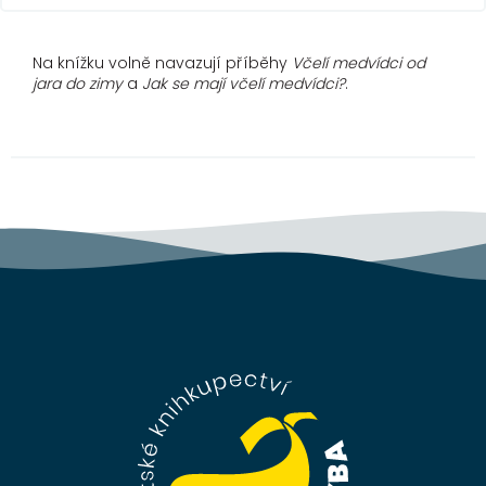
Na knížku volně navazují příběhy
Včelí medvídci od
jara do zimy
a
Jak se mají včelí medvídci?
.
Z
á
p
a
t
í