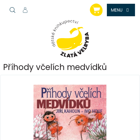
Přejít
NÁKUPNÍ
na
KOŠÍK
obsah
Příhody včelích medvídků