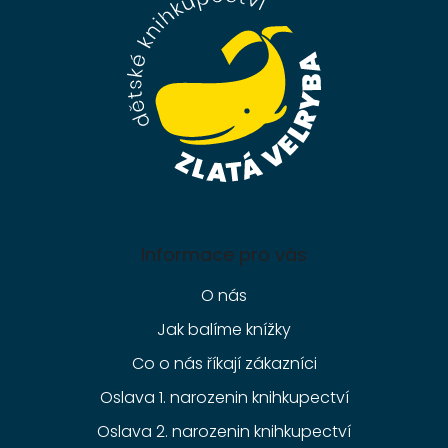
t
í
Informace pro vás
O nás
Jak balíme knížky
Co o nás říkají zákazníci
Oslava 1. narozenin knihkupectví
Oslava 2. narozenin knihkupectví