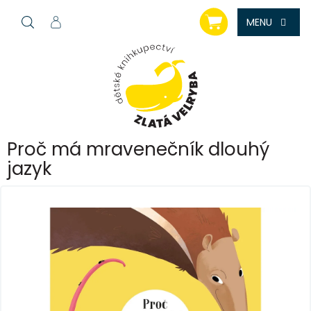
Přejít
NÁKUPNÍ
na
KOŠÍK
obsah
Proč má mravenečník dlouhý
jazyk