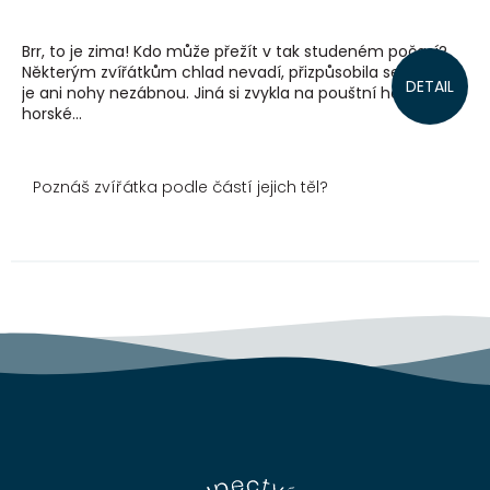
Brr, to je zima! Kdo může přežít v tak studeném počasí?
Některým zvířátkům chlad nevadí, přizpůsobila se tak, že
DETAIL
je ani nohy nezábnou. Jiná si zvykla na pouštní horko či
horské...
Poznáš zvířátka podle částí jejich těl?
Z
á
p
a