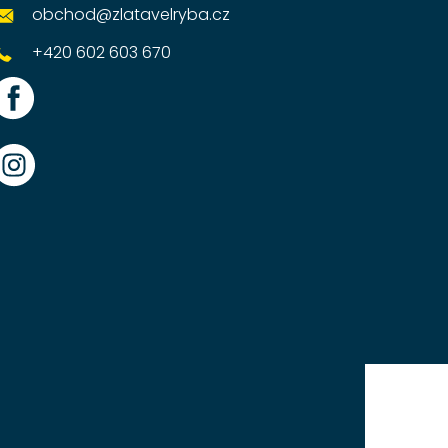
obchod
@
zlatavelryba.cz
+420 602 603 670