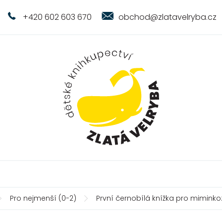
+420 602 603 670
obchod@zlatavelryba.cz
Pro nejmenší (0-2)
První černobílá knížka pro miminko