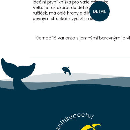
Ideální první knížka pro vaše miminko.
Velká je tak akorát do dětských
DETAIL
ručiček, má oblé hrany a díky
pevným stránkám vydrží i méně
šetrné zacházení. Obrázky zvířátek,
uzpůsobené...
Černobílá varianta s jemnými barevnými prv
Z
á
p
a
t