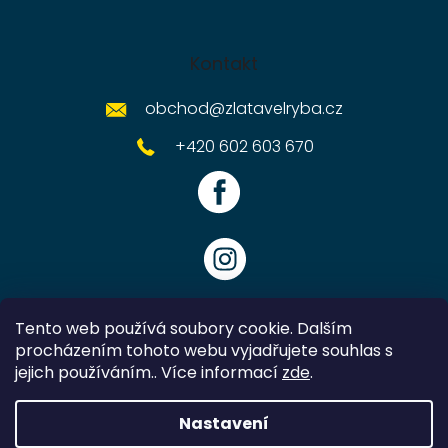
Kontakt
obchod
@
zlatavelryba.cz
+420 602 603 670
Tento web používá soubory cookie. Dalším
procházením tohoto webu vyjadřujete souhlas s
jejich používáním.. Více informací
zde
.
Vytvořil Shoptet
Nastavení