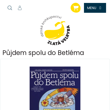
Přejít
NÁKUPNÍ
na
KOŠÍK
obsah
Půjdem spolu do Betléma