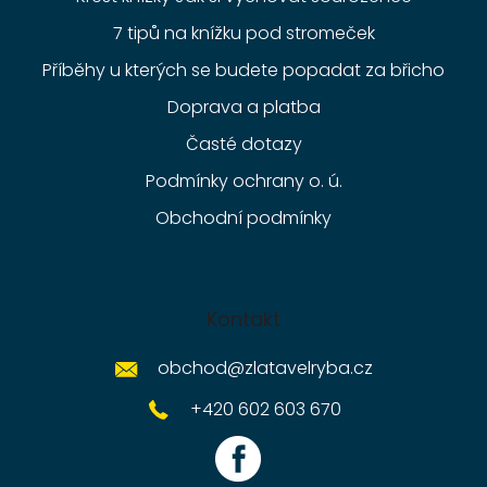
7 tipů na knížku pod stromeček
Příběhy u kterých se budete popadat za břicho
Doprava a platba
Časté dotazy
Podmínky ochrany o. ú.
Obchodní podmínky
Kontakt
obchod
@
zlatavelryba.cz
+420 602 603 670