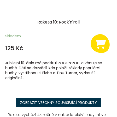
Raketa 10: Rock'n'roll
Skladem
125 Kč
Jubilejní 10. číslo má podtitul ROCK’N’ROLL a věnuje se
hudbě. Děti se dozvědí, kdo položil základy populární
hudby, vystřihnou si Elvise a Tinu Turner, vyzkouší
originální...
ZOBRAZIT VŠECHNY SOUVISEJÍCÍ PRODUKTY
Raketa vychází 4× ročně v nakladatelství Labyrint ve