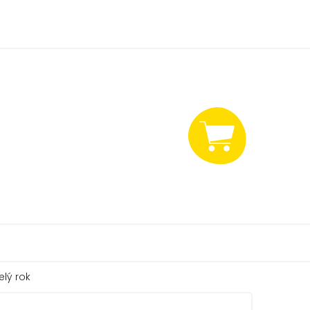
NÁKUPNÍ
KOŠÍK
elý rok