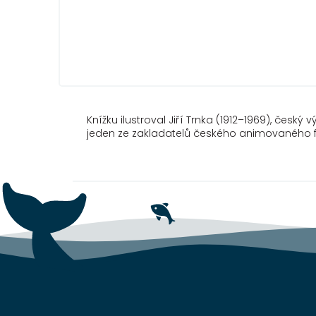
Knížku ilustroval Jiří Trnka (1912–1969), český 
jeden ze zakladatelů českého animovaného film
Z
á
p