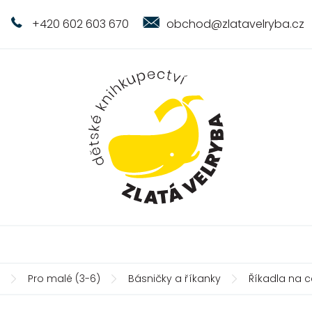
+420 602 603 670
obchod@zlatavelryba.cz
Pro malé (3-6)
Básničky a říkanky
Říkadla na c