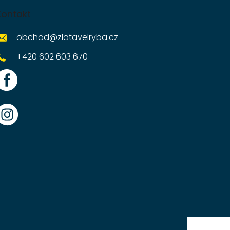
Kontakt
obchod
@
zlatavelryba.cz
+420 602 603 670