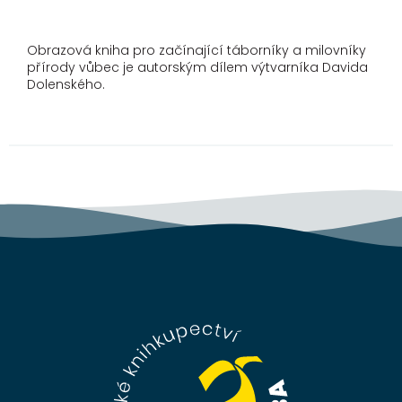
Obrazová kniha pro začínající táborníky a milovníky
přírody vůbec je autorským dílem výtvarníka Davida
Dolenského.
Z
á
p
a
t
í