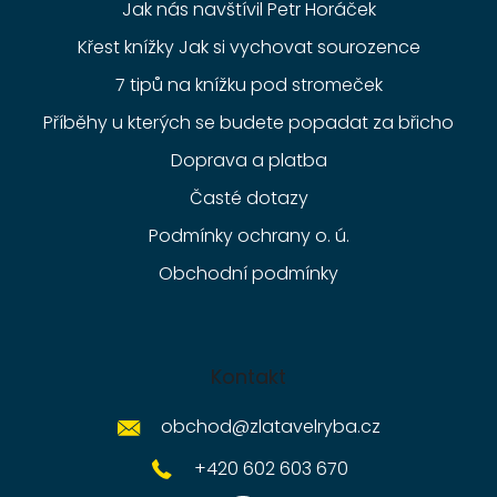
Jak nás navštívil Petr Horáček
Křest knížky Jak si vychovat sourozence
7 tipů na knížku pod stromeček
Příběhy u kterých se budete popadat za břicho
Doprava a platba
Časté dotazy
Podmínky ochrany o. ú.
Obchodní podmínky
Kontakt
obchod
@
zlatavelryba.cz
+420 602 603 670