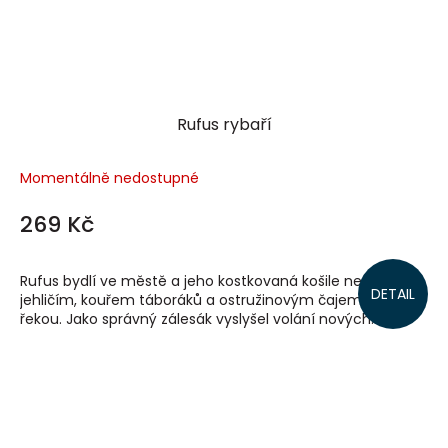
Rufus rybaří
Momentálně nedostupné
269 Kč
Rufus bydlí ve městě a jeho kostkovaná košile nevoní jen
DETAIL
jehličím, kouřem táboráků a ostružinovým čajem, ale také
řekou. Jako správný zálesák vyslyšel volání nových...