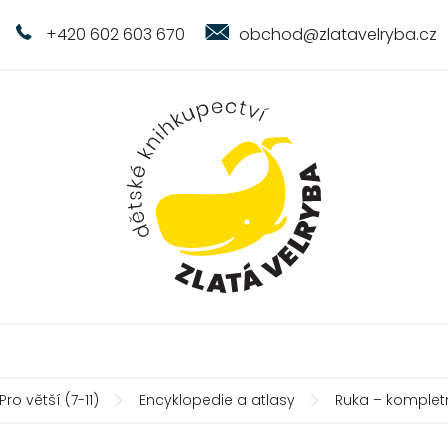
+420 602 603 670
obchod@zlatavelryba.cz
Pro větší (7-11)
Encyklopedie a atlasy
Ruka – komplet