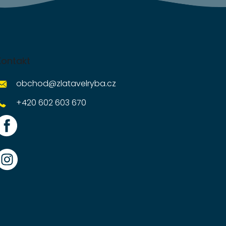
Kontakt
obchod
@
zlatavelryba.cz
+420 602 603 670