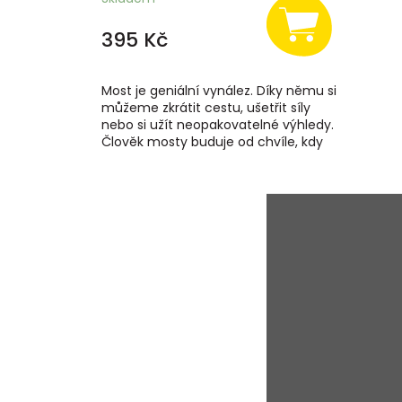
395 Kč
Most je geniální vynález. Díky němu si
můžeme zkrátit cestu, ušetřit síly
nebo si užít neopakovatelné výhledy.
Člověk mosty buduje od chvíle, kdy
poprvé přešel spadlý kmen...