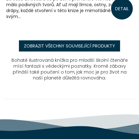
málo podivných tvorů. Ať už mají límce, ostny, zuby nebo
DETAIL
drápy, každé stvoření v této knize je mimořádně zvláštní
svým...
ZOBRAZIT VŠECHNY SOUVISEJÍCÍ PRODUKTY
Bohatě ilustrovaná knížka pro mladší školní čtenáře
mísí fantazii s vědeckými poznatky. Kromě zábavy
přináší také poučení o tom, jak moc je pro život na
naší planetě důležitá rovnováha.