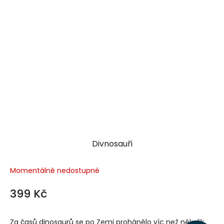
Divnosauři
Momentálně nedostupné
399 Kč
Za časů dinosaurů se po Zemi prohánělo víc než několik