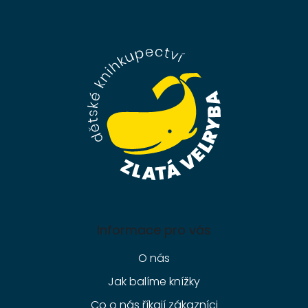
Z
á
p
a
t
í
Informace pro vás
O nás
Jak balíme knížky
Co o nás říkají zákazníci