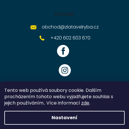
Kontakt
obchod
@
zlatavelryba.cz
+420 602 603 670
Tento web používá soubory cookie. Dalším
procházením tohoto webu vyjadřujete souhlas s
jejich používáním.. Více informací
zde
.
Vytvořil Shoptet
Nastavení