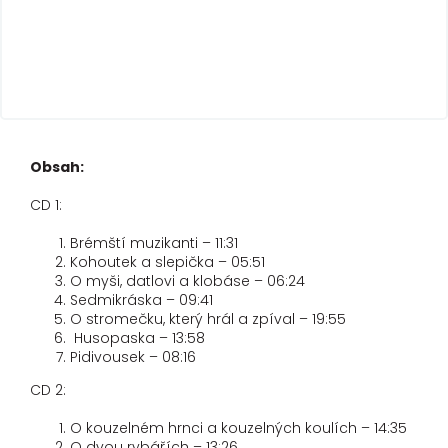
Obsah:
CD 1:
Brémští muzikanti – 11:31
Kohoutek a slepička – 05:51
O myši, datlovi a klobáse – 06:24
Sedmikráska – 09:41
O stromečku, který hrál a zpíval – 19:55
Husopaska – 13:58
Pidivousek – 08:16
CD 2:
O kouzelném hrnci a kouzelných koulích – 14:35
O dvou rybářích – 13:26