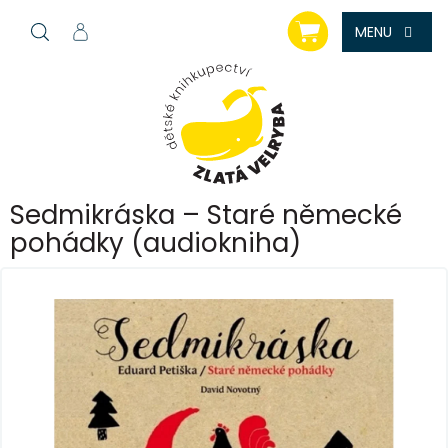
Přejít
NÁKUPNÍ
na
KOŠÍK
obsah
Sedmikráska – Staré německé
pohádky (audiokniha)