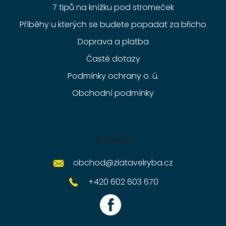
7 tipů na knížku pod stromeček
Příběhy u kterých se budete popadat za břicho
Doprava a platba
Časté dotazy
Podmínky ochrany o. ú.
Obchodní podmínky
Kontakt
obchod
@
zlatavelryba.cz
+420 602 603 670