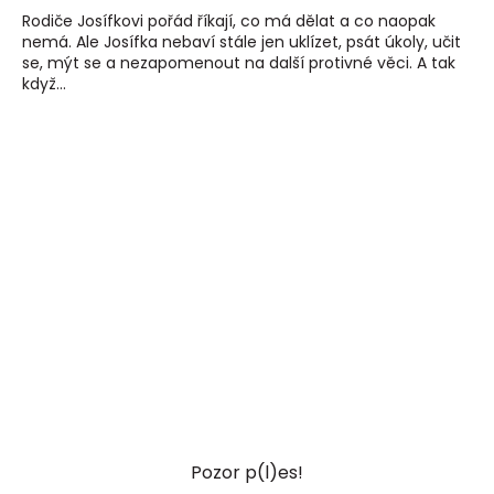
Rodiče Josífkovi pořád říkají, co má dělat a co naopak
nemá. Ale Josífka nebaví stále jen uklízet, psát úkoly, učit
se, mýt se a nezapomenout na další protivné věci. A tak
když...
Pozor p(l)es!