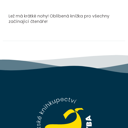
Lež má krátké nohy! Oblíbená knížka pro všechny
začínající čtenáře!
Z
á
p
a
t
í