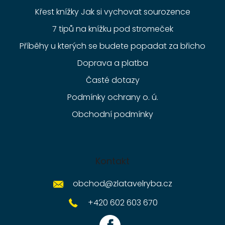
Křest knížky Jak si vychovat sourozence
7 tipů na knížku pod stromeček
Příběhy u kterých se budete popadat za břicho
Doprava a platba
Časté dotazy
Podmínky ochrany o. ú.
Obchodní podmínky
Kontakt
obchod
@
zlatavelryba.cz
+420 602 603 670