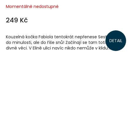
Momentálně nedostupné
249 Kč
Kouzelná kočka Fabiola tentokrát nepřenese Sesterstvo
DETAIL
do minulosti, ale do říše snů! Začínají se tam totiž dít moc
divné věci. V Elině ulici navíc nikdo nemůže v klidu...