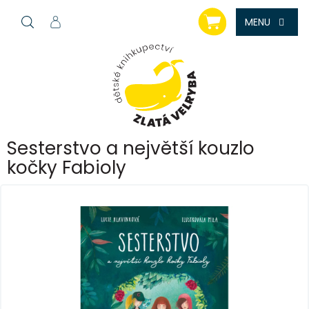
Přejít
NÁKUPNÍ
na
KOŠÍK
obsah
Sesterstvo a největší kouzlo
kočky Fabioly