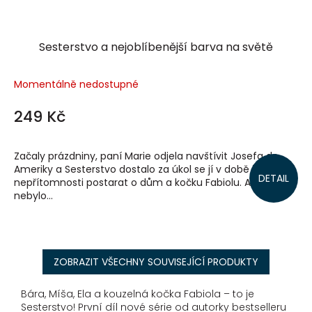
Sesterstvo a nejoblíbenější barva na světě
Momentálně nedostupné
249 Kč
Začaly prázdniny, paní Marie odjela navštívit Josefa do
Ameriky a Sesterstvo dostalo za úkol se jí v době její
DETAIL
nepřítomnosti postarat o dům a kočku Fabiolu. A to by
nebylo...
ZOBRAZIT VŠECHNY SOUVISEJÍCÍ PRODUKTY
Bára, Míša, Ela a kouzelná kočka Fabiola – to je
Sesterstvo! První díl nové série od autorky bestselleru