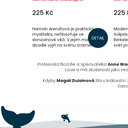
225 Kč
225 
Hannah Arendtová je praktická
Moderní
myslitelka, nefilosofuje ve
Solipsi
DETAIL
slonovinové věži. V jejím malém
Berkele
divadle vyjít na scénu znamená
svět pr
myslet. A myslet znamená jednat.
prožit
Zvlášť když si...
Profesorka filozofie a spisovatelka
Anne Wa
Louis a má zkušenosti jako nezá
Kdyby
Magali Dulainová
žila v královstv
časop