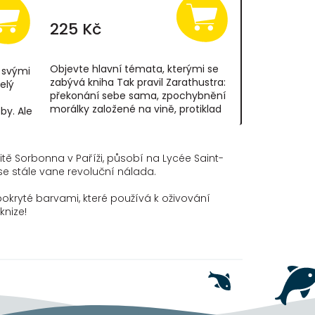
225 Kč
Objevte hlavní témata, kterými se
ý svými
zabývá kniha Tak pravil Zarathustra:
elý
překonání sebe sama, zpochybnění
morálky založené na vině, protiklad
by. Ale
radosti a zášti... Pojmy jako smrt...
počine
zitě Sorbonna v Paříži, působí na Lycée Saint-
 se stále vane revoluční nálada.
 pokryté barvami, které používá k oživování
knize!