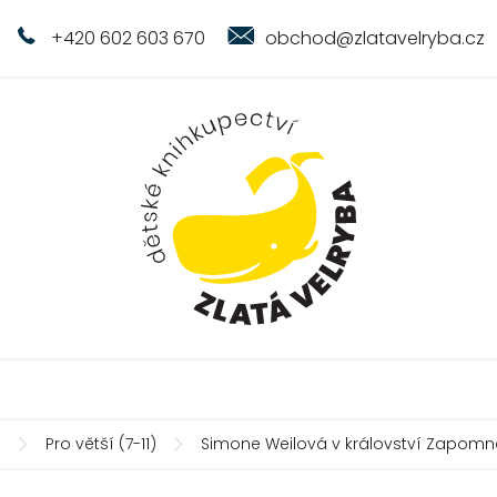
+420 602 603 670
obchod@zlatavelryba.cz
ů
Pro větší (7-11)
Simone Weilová v království Zapomně