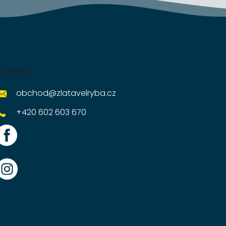
Kontakt
obchod
@
zlatavelryba.cz
+420 602 603 670