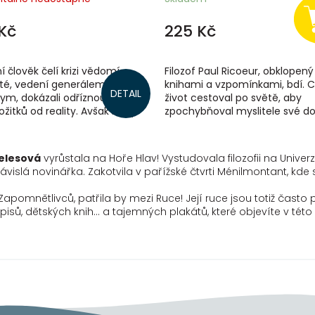
Kč
225 Kč
 člověk čelí krizi vědomí.
Filozof Paul Ricoeur, obklopen
sté, vedení generálem
knihami a vzpomínkami, bdí. C
DETAIL
ym, dokázali odříznout vnitřní
život cestoval po světě, aby
ožitků od reality. Avšak malý
zpochybňoval myslitele své do
ek jménem Edmund, vyslaný...
jeho dvojník v převleku sovy s
na...
elesová
vyrůstala na Hoře Hlav! Vystudovala filozofii na Univer
vislá novinářka. Zakotvila v pařížské čtvrti Ménilmontant, kde
í Zapomnětlivců, patřila by mezi Ruce! Její ruce jsou totiž často
isů, dětských knih... a tajemných plakátů, které objevíte v této 