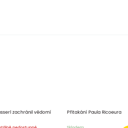
sserl zachránil vědomí
Přitakání Paula Ricoeura
tálně nedostupné
Skladem