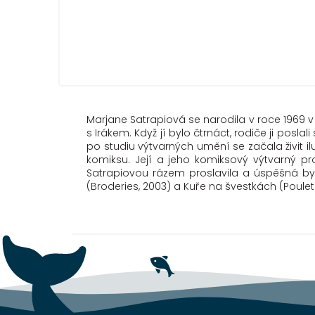
Marjane Satrapiová se narodila v roce 1969 v
s Irákem. Když jí bylo čtrnáct, rodiče ji posl
po studiu výtvarných umění se začala živit il
komiksu. Její a jeho komiksový výtvarný pr
Satrapiovou rázem proslavila a úspěšná byla
(Broderies, 2003) a Kuře na švestkách (Poulet