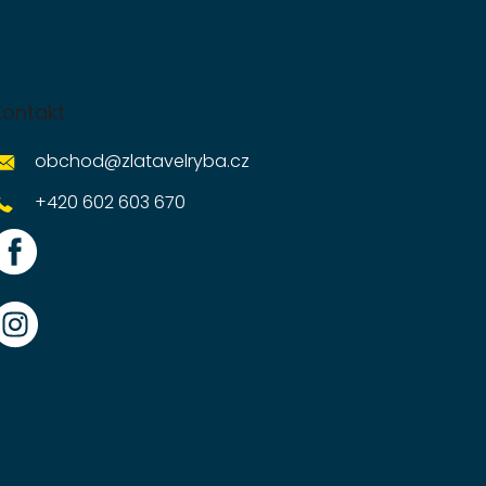
Kontakt
obchod
@
zlatavelryba.cz
+420 602 603 670