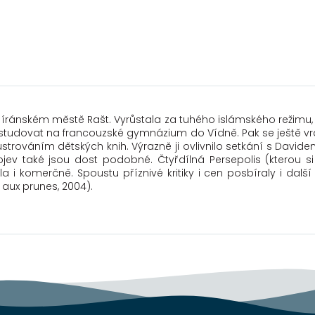
 íránském městě Rašt. Vyrůstala za tuhého islámského režimu, kt
ali studovat na francouzské gymnázium do Vídně. Pak se ještě vrát
ustrováním dětských knih. Výrazně ji ovlivnilo setkání s Davidem
ojev také jsou dost podobné. Čtyřdílná Persepolis (kterou 
 i komerčně. Spoustu příznivé kritiky i cen posbíraly i další
 aux prunes, 2004).