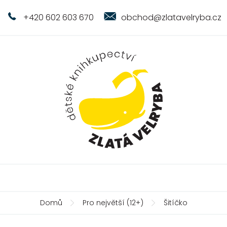
+420 602 603 670
obchod@zlatavelryba.cz
Domů
Pro největší (12+)
Šitíčko