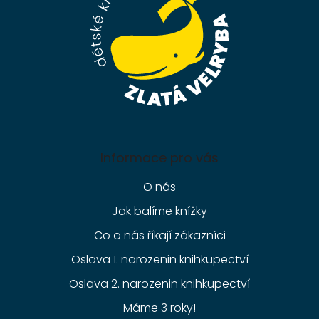
í
Informace pro vás
O nás
Jak balíme knížky
Co o nás říkají zákazníci
Oslava 1. narozenin knihkupectví
Oslava 2. narozenin knihkupectví
Máme 3 roky!