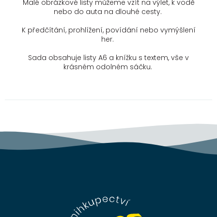
Malé obrázkové listy můžeme vzít na výlet, k vodě
nebo do auta na dlouhé cesty.
K předčítání, prohlížení, povídání nebo vymýšlení
her.
Sada obsahuje listy A6 a knížku s textem, vše v
krásném odolném sáčku.
Z
á
p
a
t