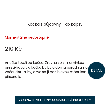
Kočka z půjčovny - do kapsy
Momentálně nedostupné
210 Kč
Anežka touží po kočce. Zrovna se s maminkou
přestěhovaly a kočka by byla doma pořád sama. Když si
DETAIL
večer čistí zuby, ozve se jí nad hlavou mňoukání. Anežka si
přisune k...
ZOBRAZIT VŠECHNY SOUVISEJÍCÍ PRODUKTY