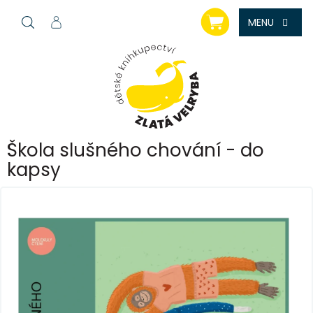
Přejít
NÁKUPNÍ
na
KOŠÍK
obsah
Škola slušného chování - do
kapsy