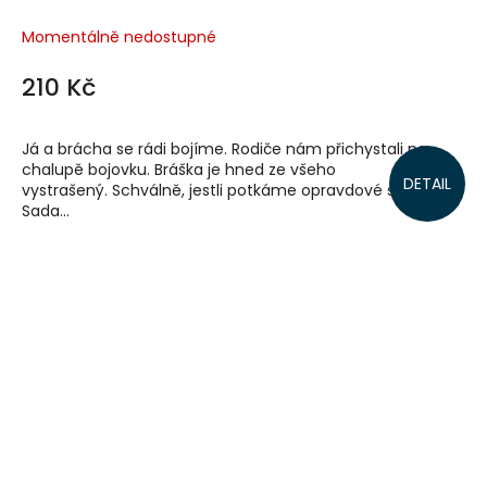
Momentálně nedostupné
210 Kč
Já a brácha se rádi bojíme. Rodiče nám přichystali na
chalupě bojovku. Bráška je hned ze všeho
DETAIL
vystrašený. Schválně, jestli potkáme opravdové strašidlo?
Sada...