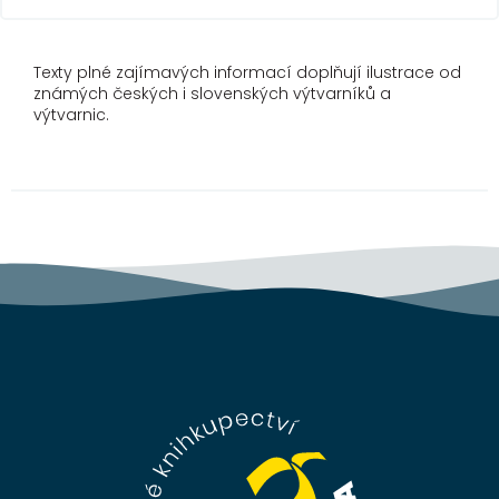
Texty plné zajímavých informací doplňují ilustrace od
známých českých i slovenských výtvarníků a
výtvarnic.
Z
á
p
a
t
í