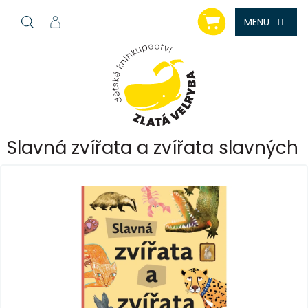
Přejít
NÁKUPNÍ
na
KOŠÍK
obsah
Slavná zvířata a zvířata slavných