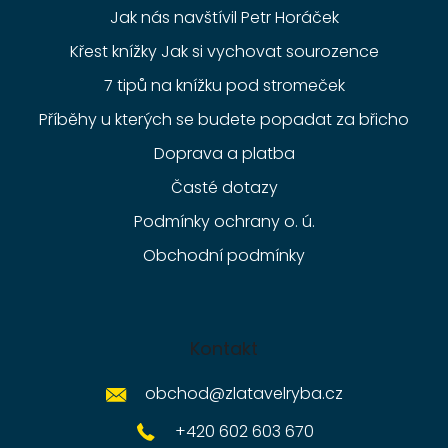
Jak nás navštívil Petr Horáček
Křest knížky Jak si vychovat sourozence
7 tipů na knížku pod stromeček
Příběhy u kterých se budete popadat za břicho
Doprava a platba
Časté dotazy
Podmínky ochrany o. ú.
Obchodní podmínky
Kontakt
obchod
@
zlatavelryba.cz
+420 602 603 670